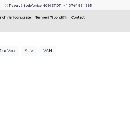
Rezervări telefonice NON STOP: +4 0744 854 385
Inchirieri corporate
Termeni ?i condi?ii
Contact
ini-Van
SUV
VAN