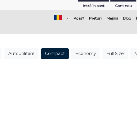
Intră în cont
Cont nou
(current)
Acas?
Prețuri
Mașini
Blog
Autoutilitare
Compact
Economy
Full Size
M