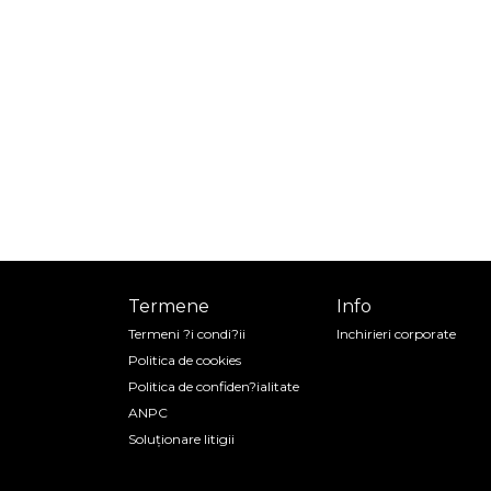
Termene
Info
Termeni ?i condi?ii
Inchirieri corporate
Politica de cookies
Politica de confiden?ialitate
ANPC
Soluționare litigii