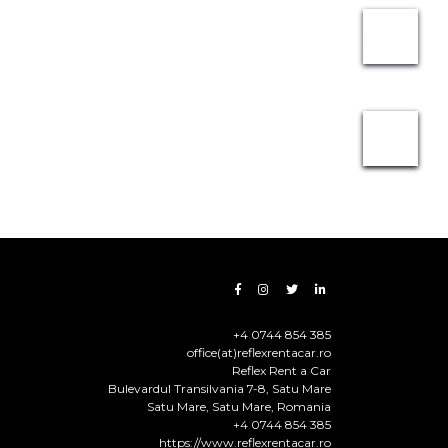
+4 0744 854 385
office(at)reflexrentacar.ro
Reflex Rent a Car
Bulevardul Transilvania 7-8, Satu Mare
Satu Mare
,
Satu Mare
,
Romania
+4 0744 854 385
https://www.reflexrentacar.ro