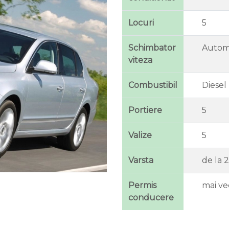
Locuri
5
Schimbator
Autom
viteza
Combustibil
Diesel
Portiere
5
Valize
5
Varsta
de la 2
Permis
mai ve
conducere