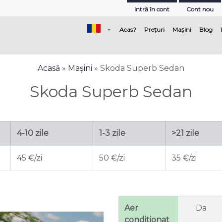
Intră în cont
Cont nou
(current)
Acas?
Prețuri
Mașini
Blog
Acasă
»
Mașini
» Skoda Superb Sedan
Skoda Superb Sedan
4-10 zile
1-3 zile
>21 zile
45 €/zi
50 €/zi
35 €/zi
Aer
Da
conditionat