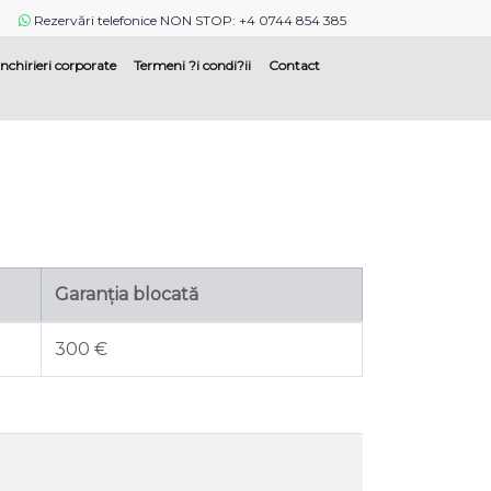
Rezervări telefonice NON STOP: +4 0744 854 385
Inchirieri corporate
Termeni ?i condi?ii
Contact
Garanția blocată
300 €