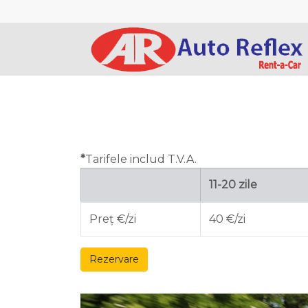
*
Tarifele includ T.V.A.
11-20 zile
Preţ €/zi
40 €/zi
Rezervare