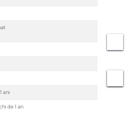
at
1 ani
chi de 1 an